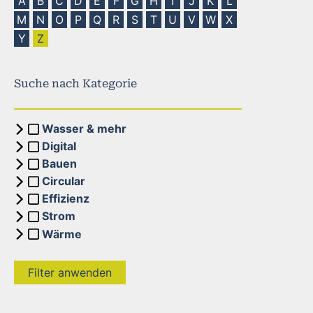
A
B
C
D
E
F
G
H
I
J
K
L
M
N
O
P
Q
R
S
T
U
V
W
X
Y
Z
Suche nach Kategorie
Wasser & mehr
Digital
Bauen
Circular
Effizienz
Strom
Wärme
Filter anwenden