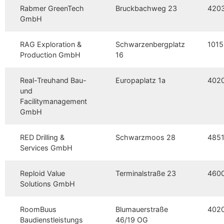
Rabmer GreenTech
Bruckbachweg 23
420
GmbH
RAG Exploration &
Schwarzenbergplatz
1015
Production GmbH
16
Real-Treuhand Bau-
Europaplatz 1a
402
und
Facilitymanagement
GmbH
RED Drilling &
Schwarzmoos 28
485
Services GmbH
Reploid Value
Terminalstraße 23
460
Solutions GmbH
RoomBuus
Blumauerstraße
402
Baudienstleistungs
46/19 OG