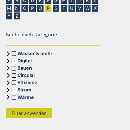
A
B
C
D
E
F
G
H
I
J
K
L
M
N
O
P
Q
R
S
T
U
V
W
X
Y
Z
Suche nach Kategorie
Wasser & mehr
Digital
Bauen
Circular
Effizienz
Strom
Wärme
Filter anwenden