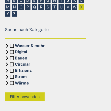
A
B
C
D
E
F
G
H
I
J
K
L
M
N
O
P
Q
R
S
T
U
V
W
X
Y
Z
Suche nach Kategorie
Wasser & mehr
Digital
Bauen
Circular
Effizienz
Strom
Wärme
Filter anwenden