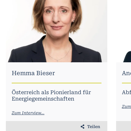
IWI
Job
Kuns
Mast
Nach
PAS
Hemma Bieser
An
Pass
V.E
Österreich als Pionierland für
Abf
Energiegemeinschaften
TEC
Zum 
Zum Interview...
Teilen