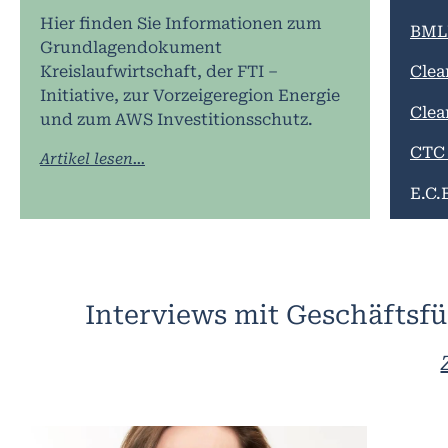
Hier finden Sie Informationen zum
BML
Grundlagendokument
Kreislaufwirtschaft, der FTI –
Clea
Initiative, zur Vorzeigeregion Energie
Clea
und zum AWS Investitionsschutz.
CTC 
Artikel lesen...
E.C.
Gree
Gree
Interviews mit Geschäftsf
Ener
ENF
Ener
Erne