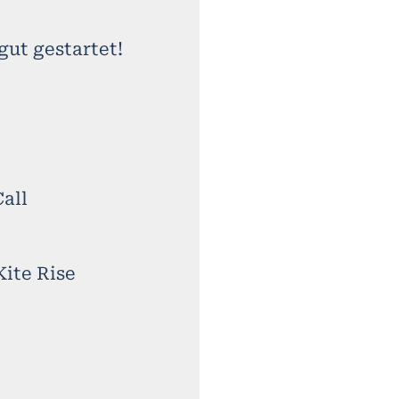
gut gestartet!
all
Kite Rise