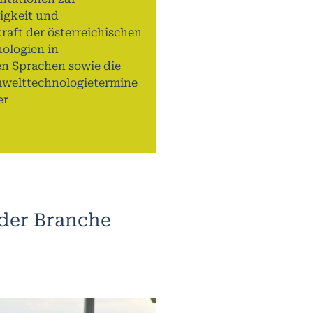
igkeit und
raft der österreichischen
ologien in
n Sprachen sowie die
mwelttechnologietermine
er
 der Branche