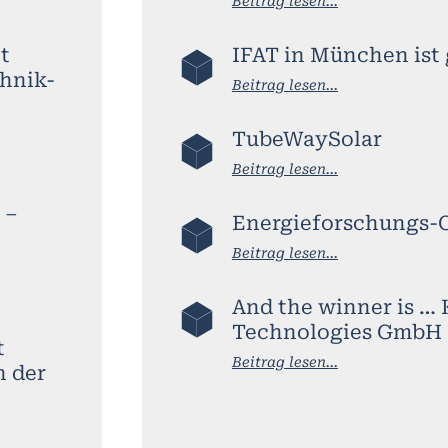
Beitrag lesen...
t
IFAT in München ist 
hnik-
Beitrag lesen...
TubeWaySolar
Beitrag lesen...
 –
Energieforschungs-C
Beitrag lesen...
And the winner is … 
Technologies GmbH
t
Beitrag lesen...
n der