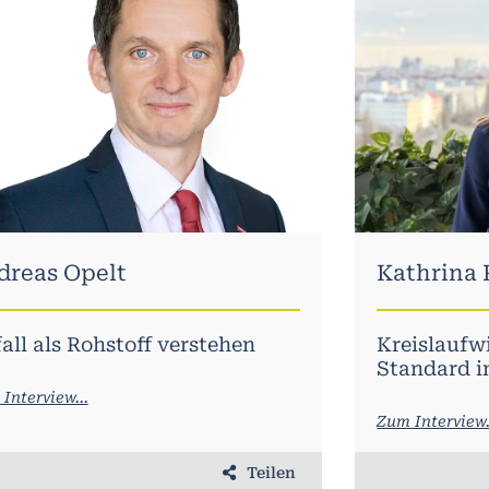
verde
toff Cluster
erplan Umwettechnologie
haltig Wirtschaften
SATHON
dreas Opelt
Kathrina 
ivhaus Austria
FB
all als Rohstoff verstehen
Kreislaufw
Standard 
XPORT
Interview...
Zum Interview.
Teilen