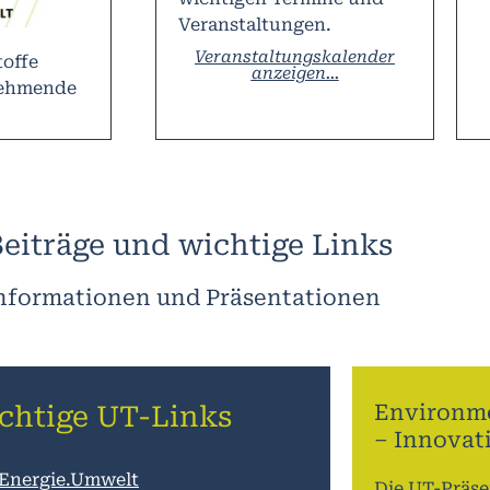
Veranstaltungen.
Veranstaltungskalender
toffe
anzeigen...
nehmende
eiträge und wichtige Links
nformationen und Präsentationen
Environme
chtige UT-Links
– Innovat
Energie.Umwelt
Die UT-Präse