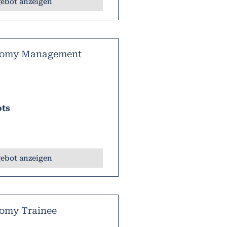
ebot anzeigen
onomy Management
ots
ebot anzeigen
nomy Trainee