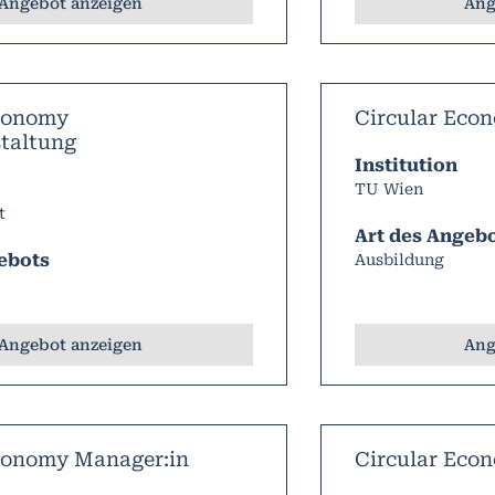
Angebot anzeigen
Ang
Economy
Circular Ec
taltung
Institution
TU Wien
t
Art des Angeb
ebots
Ausbildung
Angebot anzeigen
Ang
conomy Manager:in
Circular Eco