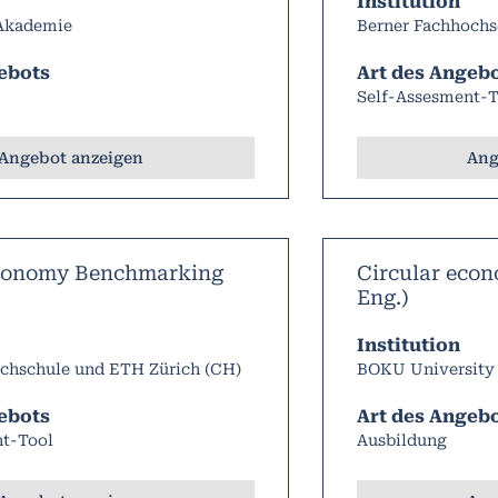
Institution
 Akademie
Berner Fachhochs
ebots
Art des Angeb
Self-Assesment-T
Angebot anzeigen
Ang
Economy Benchmarking
Circular econo
Eng.)
Institution
chschule und ETH Zürich (CH)
BOKU University
ebots
Art des Angeb
nt-Tool
Ausbildung