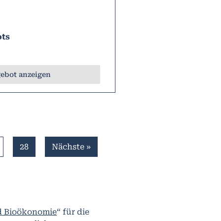
ots
ebot anzeigen
28
Nächste »
nd Bioökonomie
“ für die