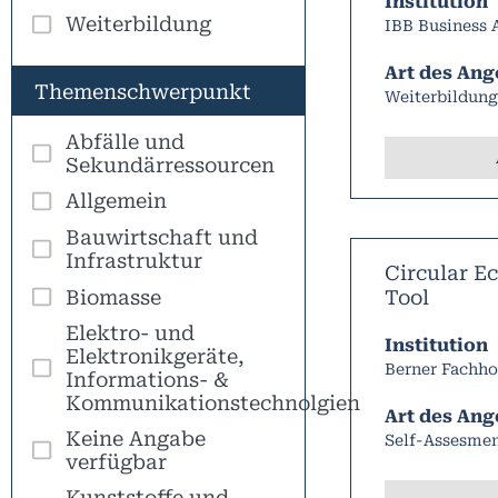
Institution
Weiterbildung
IBB Business
Art des Ang
Themenschwerpunkt
Weiterbildung
Abfälle und
Sekundärressourcen
Allgemein
Bauwirtschaft und
Infrastruktur
Circular 
Biomasse
Tool
Elektro- und
Institution
Elektronikgeräte,
Berner Fachho
Informations- &
Kommunikationstechnolgien
Art des Ang
Keine Angabe
Self-Assesme
verfügbar
Kunststoffe und