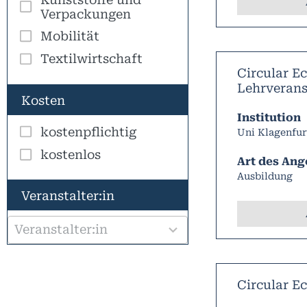
Verpackungen
Mobilität
Textilwirtschaft
Circular 
Lehrverans
Kosten
Institution
kostenpflichtig
Uni Klagenfur
kostenlos
Art des Ang
Ausbildung
100
Veranstalter:in
results
available
Circular E