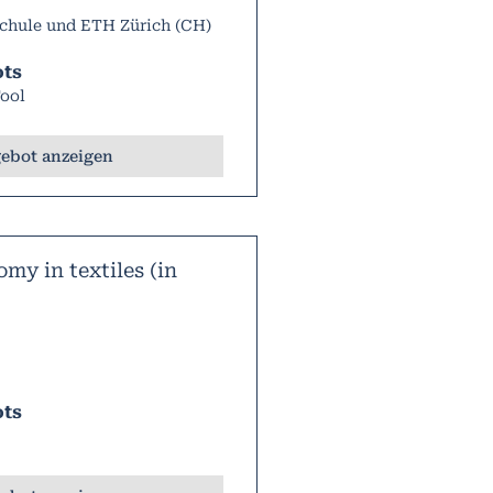
chule und ETH Zürich (CH)
ots
ool
ebot anzeigen
my in textiles (in
ots