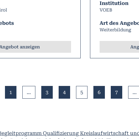
Institution
irol
VOEB
ebots
Art des Angeb
Weiterbildung
Angebot anzeigen
Ang
1
…
3
4
5
6
7
…
Begleitprogramm Qualifizierung Kreislaufwirtschaft u