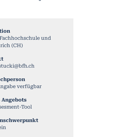
tion
 Fachhochschule und
rich (CH)
kt
.stucki@bfh.ch
echperson
Angabe verfügbar
s Angebots
ssesment-Tool
nschwerpunkt
ein