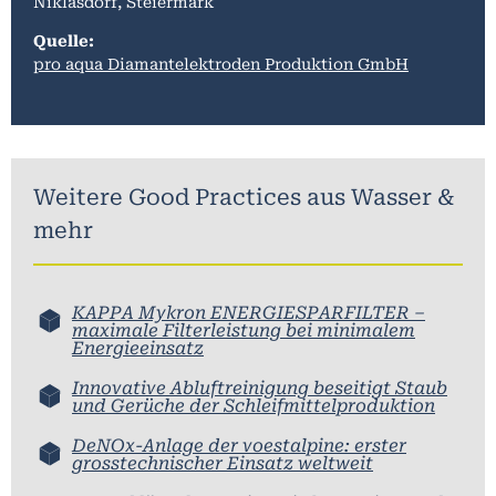
Niklasdorf, Steiermark
Quelle:
pro aqua Diamantelektroden Produktion GmbH
Weitere Good Practices aus
Wasser &
mehr
KAPPA Mykron ENERGIESPARFILTER –
maximale Filterleistung bei minimalem
Energieeinsatz
Innovative Abluftreinigung beseitigt Staub
und Gerüche der Schleifmittelproduktion
DeNOx-Anlage der voestalpine: erster
grosstechnischer Einsatz weltweit