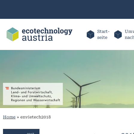
Start-
Umw
seite
nac
Home
»
envietech2018