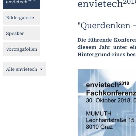
201
2018
envietech
envietech
Bildergalerie
"Querdenken –
Speaker
Die führende Konferen
diesem Jahr unter e
Vortragsfolien
Hintergrund eines bes
Alle envietech