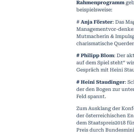
Rahmenprogramm
geb
beispielsweise:
#
Anja Förster
: Das Ma
Managementvor-denkerinn
Mutmacherin & Impulsge
charismatische Querde
# Philipp Blom
: Der ak
auf dem Spiel steht“ w
Gespräch mit Heini Sta
# Heini Staudinger
: S
der den Bogen zur unte
Feld spannt.
Zum Ausklang der Konf
der österreichischen E
dem Staatspreis2018 fü
Preis durch Bundesmini