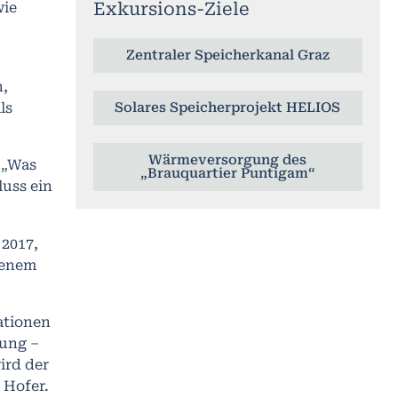
Exkursions-Ziele
wie
Zentraler Speicherkanal Graz
n,
ls
Solares Speicherprojekt HELIOS
Wärmeversorgung des
s „Was
„Brauquartier Puntigam“
uss ein
 2017,
genem
ationen
nung –
ird der
 Hofer.