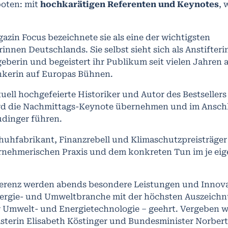
oten: mit
hochkarätigen Referenten und Keynotes
, 
gazin Focus bezeichnete sie als eine der wichtigsten
en Deutschlands. Sie selbst sieht sich als Anstifteri
berin und begeistert ihr Publikum seit vielen Jahren a
nkerin auf Europas Bühnen.
tuell hochgefeierte Historiker und Autor des Bestseller
ird die Nachmittags-Keynote übernehmen und im Anschl
udinger führen.
chuhfabrikant, Finanzrebell und Klimaschutzpreisträger
rnehmerischen Praxis und dem konkreten Tun im je ei
erenz werden abends besondere Leistungen und Innov
nergie- und Umweltbranche mit der höchsten Auszeich
r Umwelt- und Energietechnologie – geehrt. Vergeben w
sterin Elisabeth Köstinger und Bundesminister Norbert