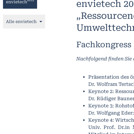
2012
envietech 2
envietech
„Ressourcene
Alle envietech
Umwelttechn
Fachkongress 
Nachfolgend finden Sie 
Präsentation des ö
Dr. Wolfram Terts
Keynote 2: Ressour
Dr. Rüdiger Baune
Keynote 3: Rohstof
Dr. Wolfgang Eder:
Keynote 4: Wirtsc
Univ. Prof. Dr.in 