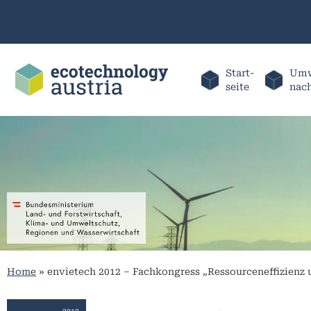
Start-
Umw
seite
nac
Home
»
envietech 2012 – Fachkongress „Ressourceneffizienz