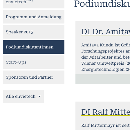
2015
Podiumdisk
envietech
Programm und Anmeldung
DI Dr. Amit
Speaker 2015
Amitava Kundu ist Grün
PodiumdiskutantInnen
Forschungsprojektes an
der Mitarbeiter und bet
Start-Ups
Wiener Umweltpreis (20
Energietechnologien (2
Sponsoren und Partner
Alle envietech
DI Ralf Mitt
Ralf Mittermayr ist sei