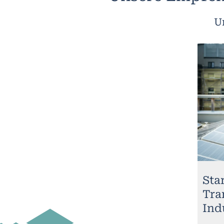
U
Sta
Tra
Ind