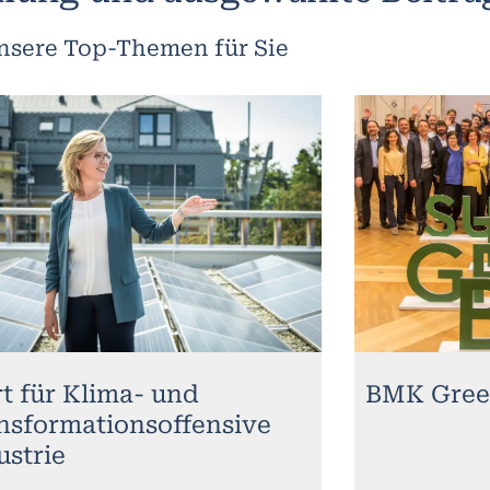
nsere Top-Themen für Sie
rt für Klima- und
BMK Gree
nsformationsoffensive
ustrie