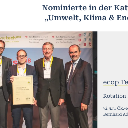
Nominierte in der Ka
„Umwelt, Klima & En
ecop T
Rotation
v.l.n.r.:
Ök.-R
Bernhard Adl