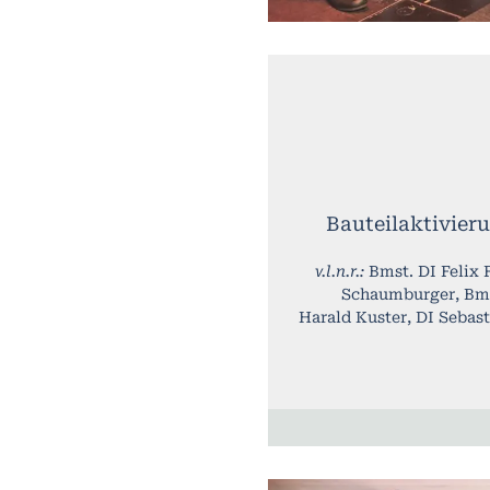
Bauteilaktivier
v.l.n.r.:
Bmst. DI Felix 
Schaumburger, Bms
Harald Kuster, DI Sebas