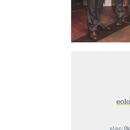
eol
v.l.n.r.:
Ök.