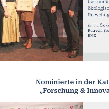
(sekundä
ökologisc
Recycling
v.l.n.r.:
Ök.-R
Rutrech, Pr
BMK
Nominierte in der Ka
„Forschung & Innova