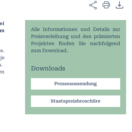
ei
Alle Informationen und Details zur
em
Preisverleihung und den prämierten
Projekten finden Sie nachfolgend
e.
zum Download.
je
n.
Downloads
en
Presseaussendung
Staatspreisbroschüre