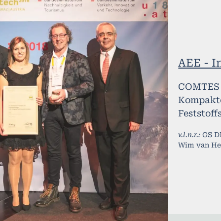
AEE - I
COMTES
Kompakte
Feststoff
v.l.n.r.:
GS DI
Wim van Hel