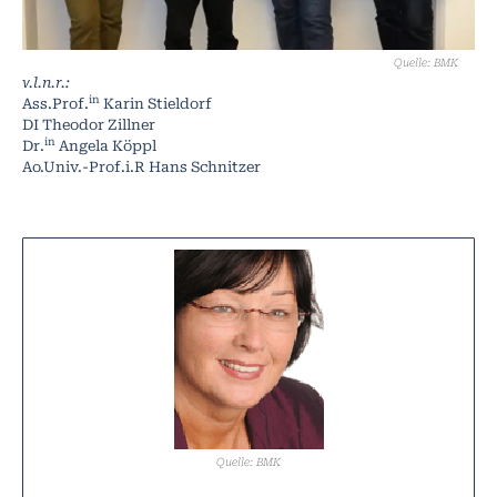
Quelle: BMK
v.l.n.r.:
in
Ass.Prof.
Karin Stieldorf
DI Theodor Zillner
in
Dr.
Angela Köppl
Ao.Univ.-Prof.i.R
Hans Schnitzer
Quelle: BMK