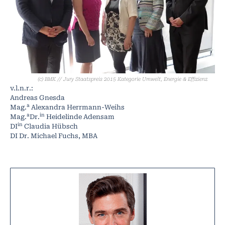
(c) BMK // Jury Staatspreis 2015 Kategorie Umwelt, Energie & Effizienz
v.l.n.r.:
Andreas Gnesda
a
Mag.
Alexandra Herrmann-Weihs
a
in
Mag.
Dr.
Heidelinde Adensam
in
DI
Claudia Hübsch
DI Dr. Michael Fuchs, MBA