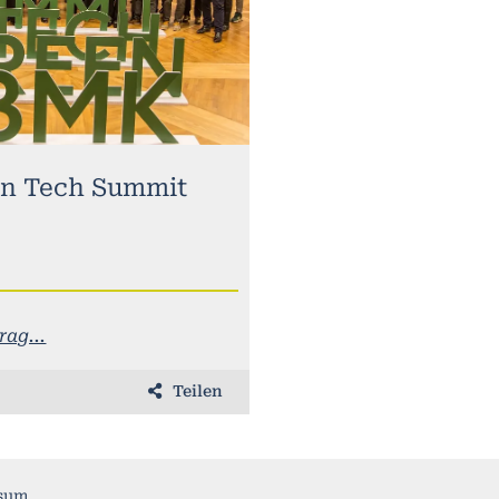
n Tech Summit
ag...
Teilen
sum