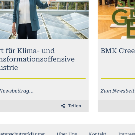
rt für Klima- und
BMK Gree
nsformationsoffensive
ustrie
Newsbeitrag...
Zum Newsbeitr
Teilen
atenschutzerklärung
Über Uns
Kontakt
Impres