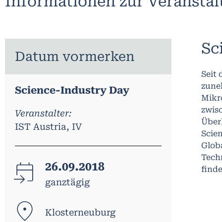
Informationen zur Veransta
Sc
Datum vormerken
Seit
zuneh
Science-Industry Day
Mikr
zwisc
Veranstalter:
Über
IST Austria, IV
Scien
Globa
Techn
26.09.2018
finde
ganztägig
Klosterneuburg