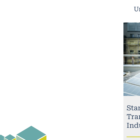
U
Sta
Tra
Ind