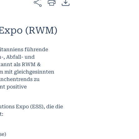
 Expo (RWM)
itanniens führende
-, Abfall- und
kannt als RWM &
um mit gleichgesinnten
ranchentrends zu
t positive
utions Expo (ESS), die die
t:
se)