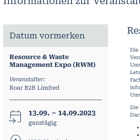
Informationen zur Veransta
Re
Datum vormerken
Die
Resource & Waste
Ver
Management Expo (RWM)
Umw
Let
Veranstalter:
Fac
Roar B2B Limited
inf
Umw
Die
13.09. – 14.09.2023
Dac
ganztägig