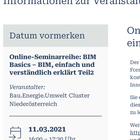
Informationen zur Veransta
On
Datum vormerken
ei
Online-Seminarreihe: BIM
Der
Basics – BIM, einfach und
For
verständlich erklärt Teil2
kos
Inn
Veranstalter:
Bau.Energie.Umwelt Cluster
Sie
Niederösterreich
die
zu l
Wei
11.03.2021
htt
16:00 – 17:30 Uhr