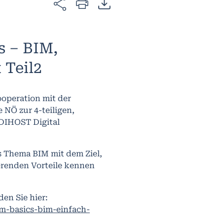
s – BIM,
 Teil2
ooperation mit der
NÖ zur 4-teiligen,
DIHOST Digital
s Thema BIM mit dem Ziel,
ierenden Vorteile kennen
en Sie hier:
m-basics-bim-einfach-