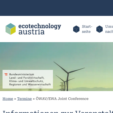
Start-
Umw
seite
nac
Home
»
Termine
»
ÖWAV/EWA Joint Conference