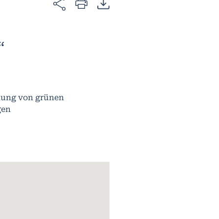
“
rkung von grünen
ngen