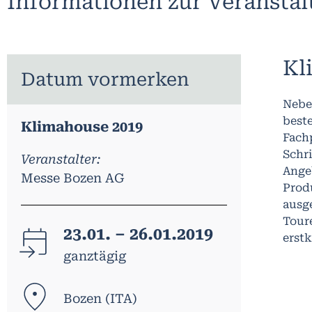
Informationen zur Veransta
Kl
Datum vormerken
Nebe
beste
Klimahouse 2019
Fach
Schri
Veranstalter:
Ange
Messe Bozen AG
Prod
ausg
Tour
23.01. – 26.01.2019
erst
ganztägig
Bozen (ITA)