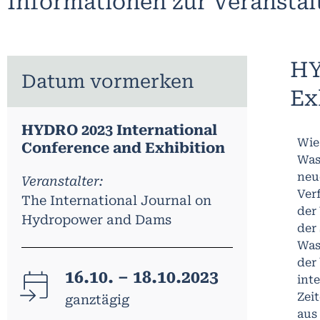
Informationen zur Veransta
HY
Datum vormerken
Ex
HYDRO 2023 International
Wie
Conference and Exhibition
Was
neu
Veranstalter:
Ver
The International Journal on
der
Hydropower and Dams
der
Was
der
16.10. – 18.10.2023
int
Zei
ganztägig
aus