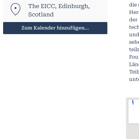
die
The EICC, Edinburgh,
Her
Scotland
der
tec
Zum Kalender hinzufügen...
und
seh
tei
Fou
Län
Tei
unt