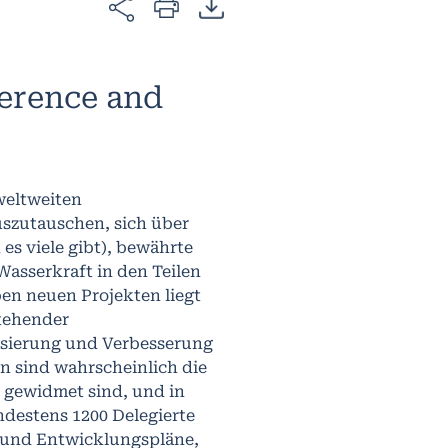
erence and
weltweiten
uszutauschen, sich über
s viele gibt), bewährte
asserkraft in den Teilen
ben neuen Projekten liegt
tehender
isierung und Verbesserung
en sind wahrscheinlich die
t gewidmet sind, und in
ndestens 1200 Delegierte
e und Entwicklungspläne,