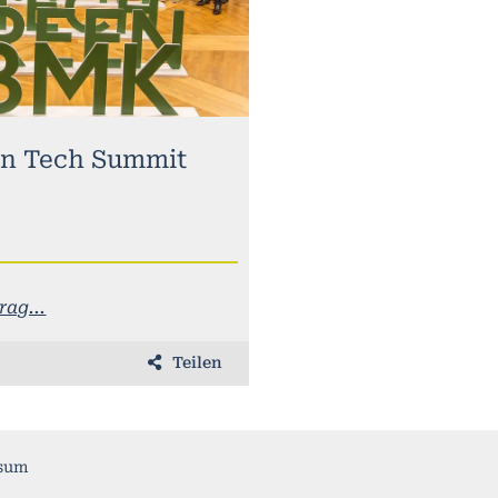
n Tech Summit
ag...
Teilen
sum