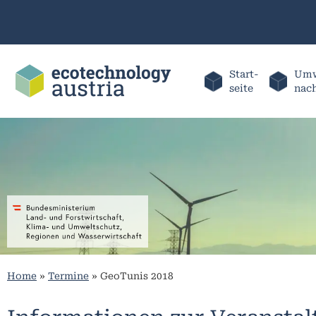
Start-
Umw
seite
nac
Home
»
Termine
»
GeoTunis 2018