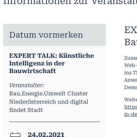
Informationen zur Veransta
EX
Datum vormerken
Ba
EXPERT TALK: Künstliche
Zusa
Intelligenz in der
Web-
Bauwirtschaft
ins T
Anwe
Veranstalter:
Demo
Bau.Energie.Umwelt Cluster
Weit
Niederösterreich und digital
https
findet Stadt
in-d
24.02.2021