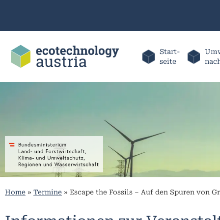
Start-
Umw
seite
nac
Home
»
Termine
»
Escape the Fossils – Auf den Spuren von G