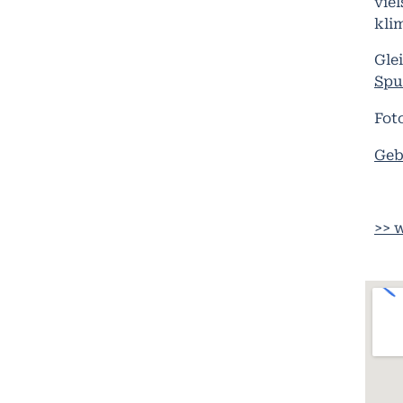
vie
kli
Gle
Spu
Fot
Geb
>> 