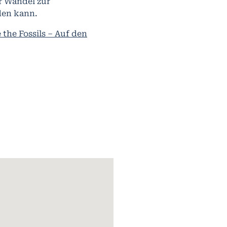
er Wandel zur
den kann.
e the Fossils – Auf den