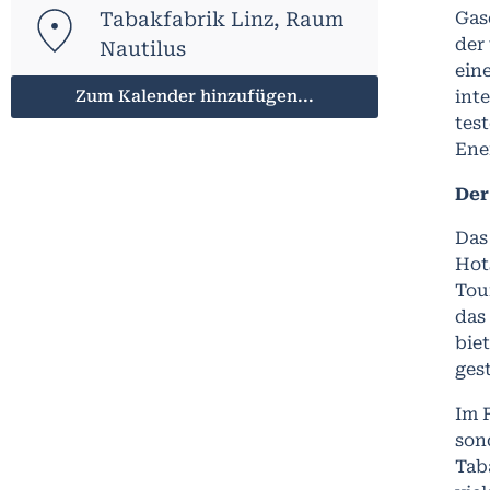
Tabakfabrik Linz, Raum
Gas
der
Nautilus
ein
Zum Kalender hinzufügen...
int
tes
Ene
Der
Das
Hot
Tou
das
bie
ges
Im 
son
Tab