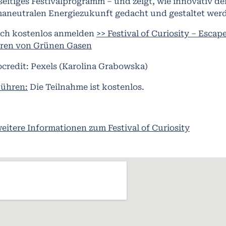
lseitiges Festivalprogramm – und zeigt, wie innovativ d
maneutralen Energiezukunft gedacht und gestaltet wer
ich kostenlos anmelden
>> Festival of Curiosity – Escap
ren von Grünen Gasen
ocredit: Pexels (Karolina Grabowska)
ühren:
Die Teilnahme ist kostenlos.
weitere Informationen zum Festival of Curiosity