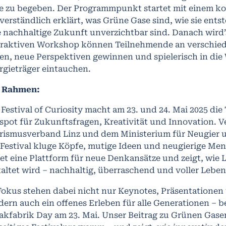
e zu begeben. Der Programmpunkt startet mit einem k
 verständlich erklärt, was Grüne Gase sind, wie sie ent
e nachhaltige Zukunft unverzichtbar sind. Danach wird’
eraktiven Workshop können Teilnehmende an verschied
ten, neue Perspektiven gewinnen und spielerisch in die
rgieträger eintauchen.
 Rahmen:
 Festival of Curiosity macht am 23. und 24. Mai 2025 di
spot für Zukunftsfragen, Kreativität und Innovation. V
rismusverband Linz und dem Ministerium für Neugier u
 Festival kluge Köpfe, mutige Ideen und neugierige M
tet eine Plattform für neue Denkansätze und zeigt, wie L
taltet wird – nachhaltig, überraschend und voller Lebe
Fokus stehen dabei nicht nur Keynotes, Präsentationen
dern auch ein offenes Erleben für alle Generationen –
akfabrik Day am 23. Mai. Unser Beitrag zu Grünen Gasen 