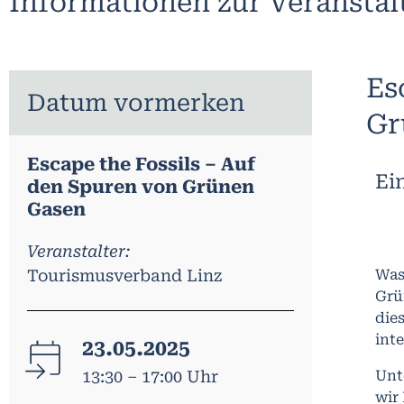
Informationen zur Veransta
Es
Datum vormerken
Gr
Escape the Fossils – Auf
Ei
den Spuren von Grünen
Gasen
Veranstalter:
Tourismusverband Linz
Was
Grü
die
int
23.05.2025
13:30 – 17:00 Uhr
Unt
wir