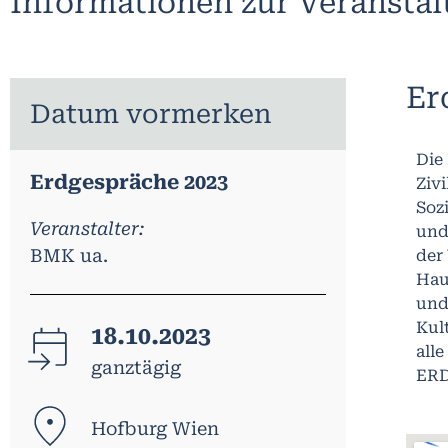
Informationen zur Veransta
Er
Datum vormerken
Die
Erdgespräche 2023
Ziv
Soz
Veranstalter:
und
BMK ua.
der
Hau
und
Kul
18.10.2023
all
ganztägig
ERD
Hofburg Wien