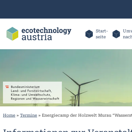
Start-
Umw
seite
nac
Home
»
Termine
»
Energiecamp der Holzwelt Murau “Wasserst