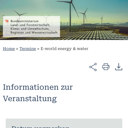
Home
»
Termine
»
E-world energy & water
Informationen zur
Veranstaltung