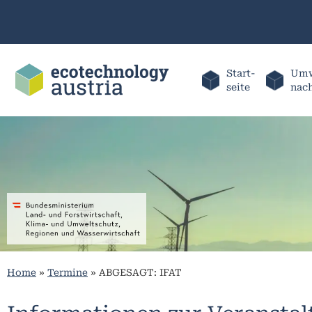
Start-
Umw
seite
nac
Home
»
Termine
»
ABGESAGT: IFAT