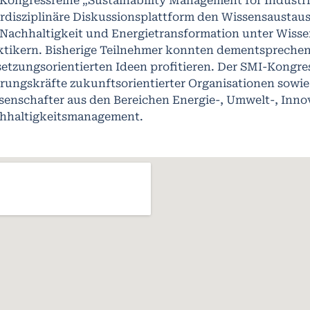
 Kongressreihe „Sustainability Management for Industrie
erdisziplinäre Diskussionsplattform den Wissensausta
 Nachhaltigkeit und Energietransformation unter Wiss
ktikern. Bisherige Teilnehmer konnten dementspreche
etzungsorientierten Ideen profitieren. Der SMI-Kongres
rungskräfte zukunftsorientierter Organisationen sowie
senschafter aus den Bereichen Energie-, Umwelt-, Inno
hhaltigkeitsmanagement.