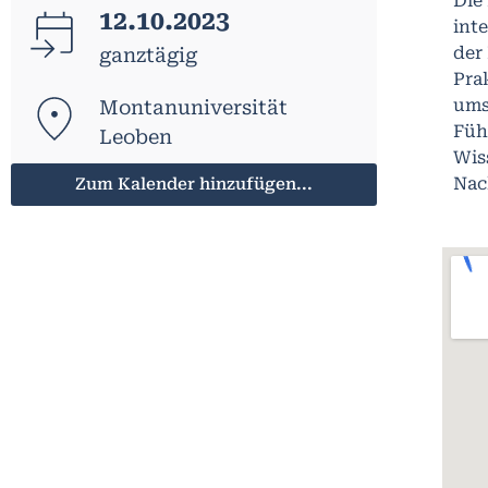
Die
12.10.2023
int
der
ganztägig
Pra
ums
Montanuniversität
Füh
Leoben
Wis
Nac
Zum Kalender hinzufügen...