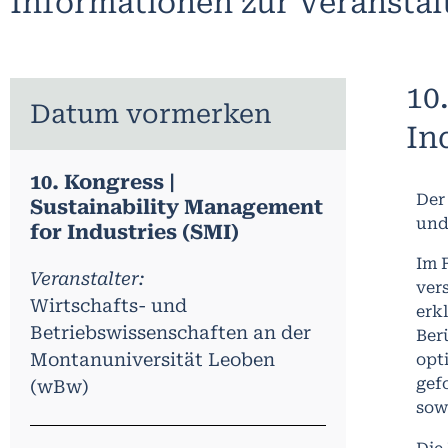
Informationen zur Veransta
10
Datum vormerken
In
10. Kongress |
Der
Sustainability Management
und
for Industries (SMI)
Im 
Veranstalter:
ver
Wirtschafts- und
erk
Betriebswissenschaften an der
Ber
Montanuniversität Leoben
opt
gef
(wBw)
sow