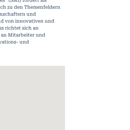
s“ (SMI) fördert als
usch zu den Themenfeldern
enschaftern und
nd von innovativen und
s richtet sich an
 an Mitarbeiter und
vations- und