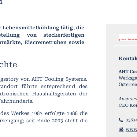
H
 Lebensmittelkühlung tätig, die
tellung von steckerfertigen
ermärkte, Eiscremetruhen sowie
Konta
chte
AHT Co
Werksga
olgsstory von AHT Cooling Systems.
Österrei
andort führte entsprechend des
ektronischen Haushaltsgeräten der
Ansprec
 Jahrhunderts.
CEO Ko
es Werkes 1983 erfolgte 1988 die
0361
rsengang; seit Ende 2003 steht die
www.