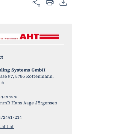
kt
oling Systems GmbH
sse 57, 8786 Rottenmann,
ch
hperson:
mmR Hans Aage Jörgensen
4/2451-214
aht.at