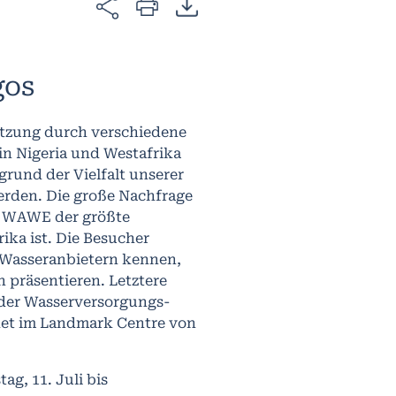
gos
ützung durch verschiedene
 in Nigeria und Westafrika
rund der Vielfalt unserer
erden. Die große Nachfrage
ie WAWE der größte
ka ist. Die Besucher
 Wasseranbietern kennen,
präsentieren. Letztere
 der Wasserversorgungs-
det im Landmark Centre von
g, 11. Juli bis