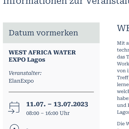
Informationen zur Veransta
WE
Datum vormerken
Mit 
techn
WEST AFRICA WATER
das 
EXPO Lagos
Work
von 
Veranstalter:
Tref
ElanExpo
lern
welc
habe
11.07. – 13.07.2023
und 
Lagos
08:00 – 16:00 Uhr
Die 