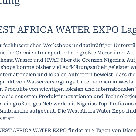
ltung
ST AFRICA WATER EXPO La
aufschlussreichen Workshops und tatkräftiger Unterst
ische Gremien transportiert die größte Messe ihrer Art
Thema Wasser und HVAC über die Grenzen Nigerias. Aufg
shops konnte bisher viel Aufklärungsarbeit geleistet w
internationalen und lokalen Anbietern beweist, dass d
fpunkt von Wasserversorgungs-Unternehmen in Westafri
en Produkte von wichtigen lokalen und internationalen
he die neuesten Produktinnovationen und Technologien 
n ein großartiges Netzwerk mit Nigerias Top-Profis aus
Baubranche aufgebaut. Die West Africa Water Expo fin
 statt.
WEST AFRICA WATER EXPO findet an 3 Tagen von Diensta