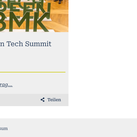
n Tech Summit
ag...
Teilen
sum