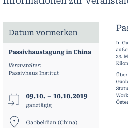
Informationen zur Veransta
Pa
Datum vormerken
In Ga
auße
Passivhaustagung in China
23. M
Kilo
Veranstalter:
Passivhaus Institut
Über 
Gaob
Statu
09.10. – 10.10.2019
Work
Öste
ganztägig
Gaobeidian (China)