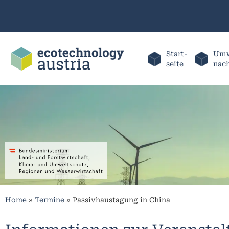
Start-
Umw
seite
nac
Home
»
Termine
»
Passivhaustagung in China