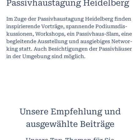
Passivhaustagung Heidelberg
Im Zuge der Passivhaustagung Heidelberg finden
in­spi­rie­ren­de Vor­trä­ge, span­nen­de Po­di­ums­dis­
kus­sio­nen, Work­shops, ei­n Pas­siv­haus-Slam, ei­ne
be­glei­ten­de Aus­stel­lung und aus­gie­bi­ges Net­wor­
king statt. Auch Besichtigungen der Passivhäuser
in der Umgebung sind möglich.
Unsere Empfehlung und
ausgewählte Beiträge