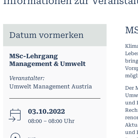
Informationen zur Veransta
MS
Datum vormerken
Klim
Leben
MSc-Lehrgang
brin
Management & Umwelt
Vorsp
mögl
Veranstalter:
Umwelt Management Austria
Der 
Umwe
und P
03.10.2022
Recht
reno
08:00 – 08:00 Uhr
Aktua
und E