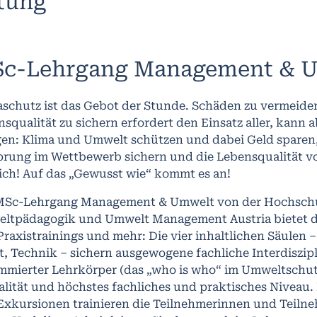
ltung
c-Lehrgang Management & 
aschutz ist das Gebot der Stunde. Schäden zu vermeide
squalität zu sichern erfordert den Einsatz aller, kann 
gen: Klima und Umwelt schützen und dabei Geld sparen,
rung im Wettbewerb sichern und die Lebensqualität von
ich! Auf das „Gewusst wie“ kommt es an!
MSc-Lehrgang Management & Umwelt von der Hochschul
ltpädagogik und Umwelt Management Austria bietet d
raxistrainings und mehr: Die vier inhaltlichen Säulen
, Technik – sichern ausgewogene fachliche Interdisziplin
mmierter Lehrkörper (das „who is who“ im Umweltschutz 
lität und höchstes fachliches und praktisches Niveau. 
xkursionen trainieren die Teilnehmerinnen und Teilneh