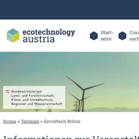
Start-
Umw
seite
nac
Home
»
Termine
»
Envietech Brünn