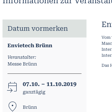
Informationen zur Veransta
En
Datum vormerken
Vom 7
Masc
Envietech Brünn
Inter
Inte
Veranstalter:
Messe Brünn
Das H
07.10. – 11.10.2019
ganztägig
Brünn