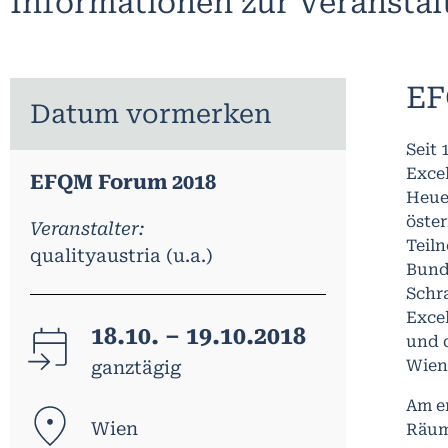
Informationen zur Veransta
EF
Datum vormerken
Seit 
Exce
EFQM Forum 2018
Heuer
öster
Veranstalter:
Teiln
qualityaustria (u.a.)
Bunde
Schr
Exce
18.10. – 19.10.2018
und 
Wien
ganztägig
Am e
Wien
Räum