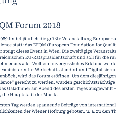
ltung
QM Forum 2018
1989 findet jährlich die größte Veranstaltung Europas
llence statt: das EFQM (European Foundation for Qual
 steigt dieses Event in Wien. Die zweitägige Veranstaltung
reichischen EU-Ratspräsidentschaft und soll für die ru
ehmer aus aller Welt ein unvergessliches Erlebnis werde
sministerin für Wirtschaftsstandort und Digitalisieru
amböck, wird das Forum eröffnen. Um dem diesjährige
llence“ gerecht zu werden, wurden geschichtsträchtige
das Galadinner am Abend des ersten Tages ausgewählt – 
, die Hauptstadt der Musik.
rsten Tag werden spannende Beiträge von internationa
lichkeiten der Wiener Hofburg geboten, u. a. zu den 