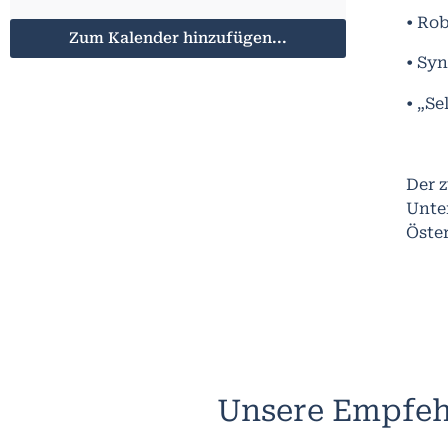
• Rob
Zum Kalender hinzufügen...
• Sy
• „Se
Der 
Unte
Öste
Unsere Empfeh