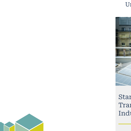
U
Sta
Tra
Ind