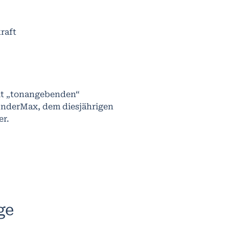
raft
mit „tonangebenden“
nderMax, dem diesjährigen
er.
ge