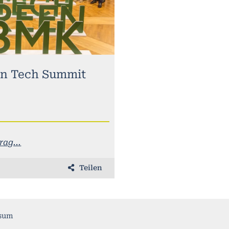
n Tech Summit
ag...
Teilen
sum