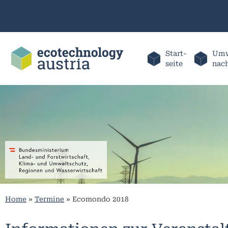
Start-
Umw
seite
nac
Home
»
Termine
»
Ecomondo 2018