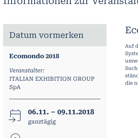
Informationen zur Veransta
Ec
Datum vormerken
Auf 
Syst
Ecomondo 2018
umwel
Such
Veranstalter:
stän
ITALIAN EXHIBITION GROUP
die 
SpA
06.11. – 09.11.2018
ganztägig