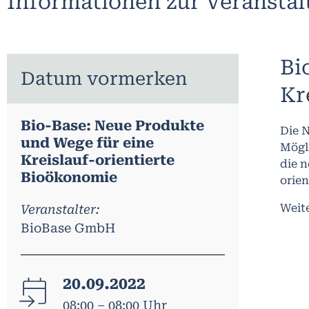
Informationen zur Veransta
Bi
Datum vormerken
Kr
Bio-Base: Neue Produkte
Die N
und Wege für eine
Mögl
Kreislauf-orientierte
die 
Bioökonomie
orie
Weit
Veranstalter:
BioBase GmbH
20.09.2022
08:00 – 08:00 Uhr