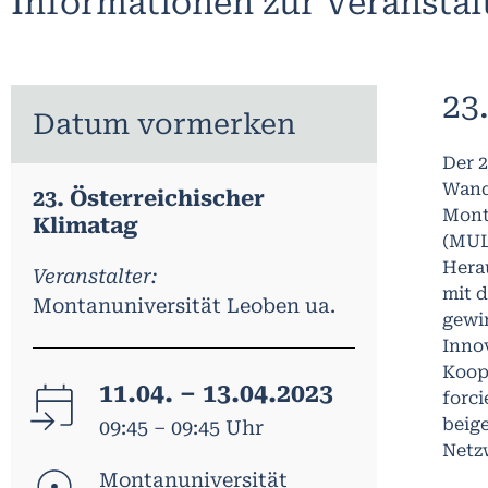
Informationen zur Veransta
23
Datum vormerken
Der 2
Wande
23. Österreichischer
Mont
Klimatag
(MUL)
Hera
Veranstalter:
mit 
Montanuniversität Leoben ua.
gewi
Innov
Koop
11.04. – 13.04.2023
forci
beige
09:45 – 09:45 Uhr
Netz
Montanuniversität