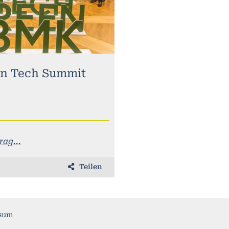
n Tech Summit
ag...
Teilen
sum