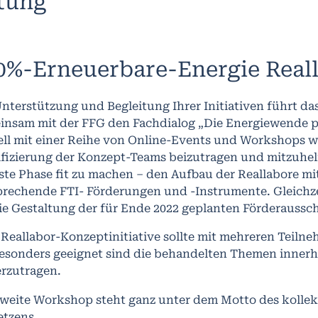
ltung
0%-Erneuerbare-Energie Real
nterstützung und Begleitung Ihrer Initiativen führt d
insam mit der FFG den Fachdialog „Die Energiewende pr
ll mit einer Reihe von Online-Events und Workshops weit
fizierung der Konzept-Teams beizutragen und mitzuhelfe
ste Phase fit zu machen – den Aufbau der Reallabore m
prechende FTI- Förderungen und -Instrumente. Gleichze
ie Gestaltung der für Ende 2022 geplanten Förderaussc
Reallabor-Konzeptinitiative sollte mit mehreren Teilne
esonders geeignet sind die behandelten Themen innerha
erzutragen.
zweite Workshop steht ganz unter dem Motto des kolle
etzens.