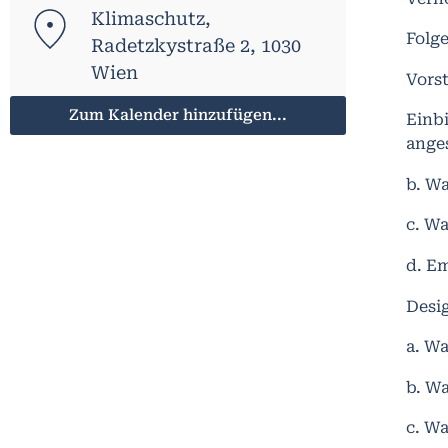
Klimaschutz,
Folge
Radetzkystraße 2, 1030
Wien
Vors
Zum Kalender hinzufügen...
Einb
ange
b. W
c. Wa
d. E
Desig
a. Wa
b. W
c. Wa