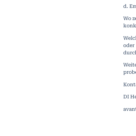
d. E
Wo ze
konk
Welch
oder
durc
Weite
probe
Kont
DI H
avant