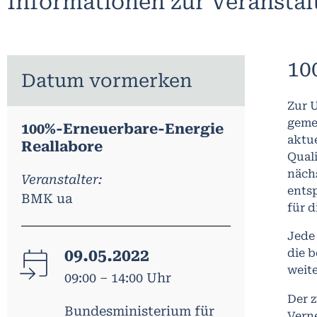
Informationen zur Veransta
10
Datum vormerken
Zur U
geme
100%-Erneuerbare-Energie
aktue
Reallabore
Quali
näch
Veranstalter:
ents
BMK ua
für d
Jede 
09.05.2022
die b
weit
09:00 – 14:00 Uhr
Der 
Bundesministerium für
Vern