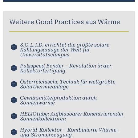
Weitere Good Practices aus
Wärme
S.O.L.I.D. errichtet die größte solare
Kühlungsanlage der Welt für
Universitätscampus
Pulsspeed Bender – Revolution in der
Kollektorfertigung
Österreichische Technik für weltgrößte
Solarthermieanlage
Gewürzmittelproduktion durch
Sonnenwärme
HELIOtube: Aufblasbarer Konentrierender
Sonnenkollektoren
Hybrid-Kollektor – Kombinierte Wärme-
und Stromerzeugung