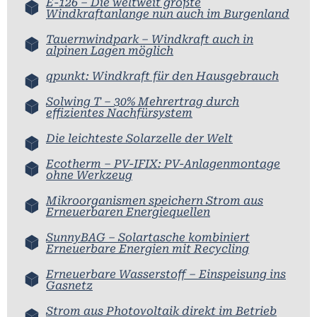
E-126 – Die weltweit größte
Windkraftanlange nun auch im Burgenland
Tauernwindpark – Windkraft auch in
alpinen Lagen möglich
qpunkt: Windkraft für den Hausgebrauch
Solwing T – 30% Mehrertrag durch
effizientes Nachfürsystem
Die leichteste Solarzelle der Welt
Ecotherm – PV-IFIX: PV-Anlagenmontage
ohne Werkzeug
Mikroorganismen speichern Strom aus
Erneuerbaren Energiequellen
SunnyBAG – Solartasche kombiniert
Erneuerbare Energien mit Recycling
Erneuerbare Wasserstoff – Einspeisung ins
Gasnetz
Strom aus Photovoltaik direkt im Betrieb