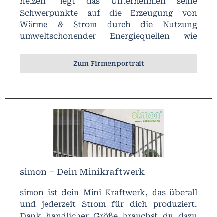
heizen“ legt das Unternehmen seine
Schwerpunkte auf die Erzeugung von
Wärme & Strom durch die Nutzung
umweltschonender Energiequellen wie
Sonne, Wasser, Erde und Luft. Daraus
ergeben sich auch die vier Produktbereiche
Zum Firmenportrait
Naturkraftheizung, Wärmepumpe,
Solarthermie und Photovoltaik.
simon – Dein Minikraftwerk
simon ist dein Mini Kraftwerk, das überall
und jederzeit Strom für dich produziert.
Dank handlicher Größe brauchst du dazu