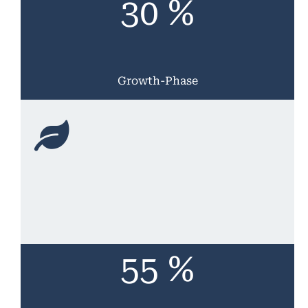
30 %
Growth-Phase
55 %