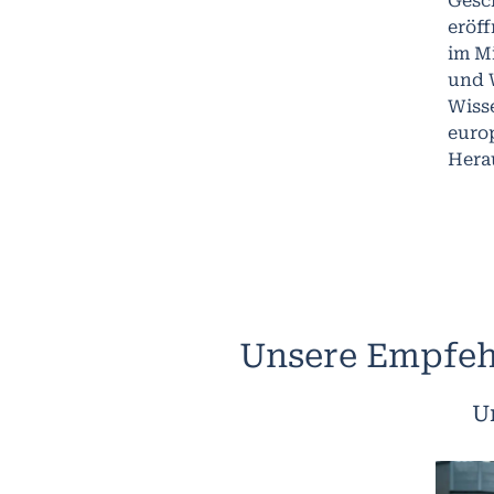
Gesc
eröf
im Mi
und 
Wiss
euro
Hera
Unsere Empfeh
U