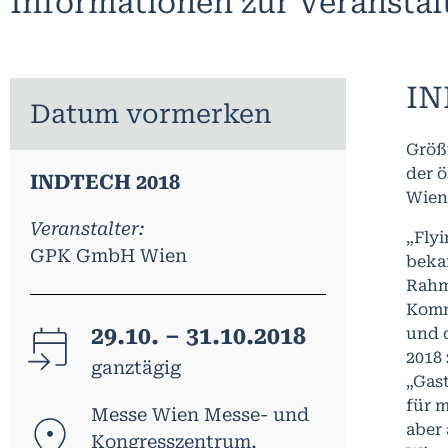
Informationen zur Veransta
IN
Datum vormerken
Größ
der ö
INDTECH 2018
Wien
Veranstalter:
„Flyi
GPK GmbH Wien
beka
Rahm
Komm
29.10. – 31.10.2018
und 
2018 
ganztägig
„Gast
für m
Messe Wien Messe- und
aber
Kongresszentrum,