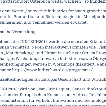
chaftsstandort Österreich weiter wachsen“, so Bundesm
r dem Motto „Innovative industries for smart growth“ 
stoffe, Produktion und Biotechnologien im Mittelpunkt
nehmerinnen und Teilnehmer werden erwartet.
isnahe Vermittlung
ahmen der INDTECH2018 werden die neuesten Erkenn
isnah vermittelt: Neben interaktiven Formaten wie „Fis
en „Matchmaking“ und Firmenbesuche vor Ort am Prog
haltiges Wachstum, innovative Industrien sowie Ökos
enbedingungen werden in Workshops diskutiert. Nähe
ramm: https://www.indtech2018.eu/programme/
üsseltechnologien für Europas Gesellschaft und Wirtsch
ECH2018 wird von Jean-Eric Paquet, Generaldirektor 
vation der Europäischen Kommission, Andreas Reichhar
esministerium für Verkehr, Innovation und Technologie