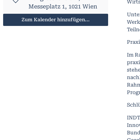
Wirts
Messeplatz 1, 1021 Wien
Unte
Zum Kalender hinzufügen...
Werk
Teil
Prax
Im R
prax
steh
nach
Rahm
Prog
Schl
INDT
Inno
Bund