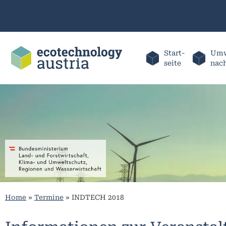
Start-
Umw
seite
nac
Home
»
Termine
»
INDTECH 2018