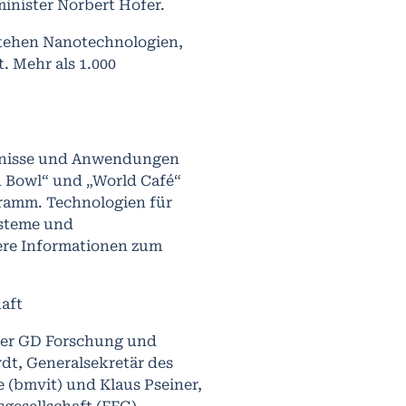
inister Norbert Hofer.
stehen Nanotechnologien,
. Mehr als 1.000
tnisse und Anwendungen
h Bowl“ und „World Café“
ramm. Technologien für
ysteme und
re Informationen zum
aft
der GD Forschung und
dt, Generalsekretär des
 (bmvit) und Klaus Pseiner,