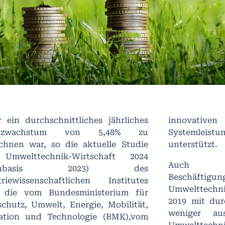
r ein durchschnittliches jährliches
innovativen
tzwachstum von 5,48% zu
Systemleistun
ichnen war, so die aktuelle Studie
unterstützt.
Umwelttechnik-Wirtschaft 2024
Auch
tenbasis 2023) des
Beschäftig
triewissenschaftlichen Institutes
Umwelttechni
, die vom Bundesministerium für
2019 mit dur
schutz, Umwelt, Energie, Mobilität,
weniger au
ation und Technologie (BMK),vom