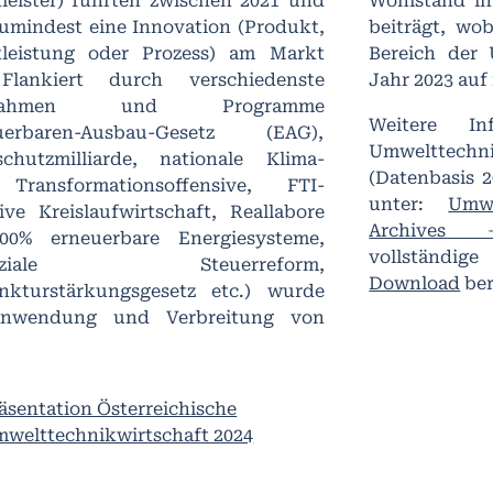
tleister) führten zwischen 2021 und
Wohlstand in
zumindest eine Innovation (Produkt,
beiträgt, wob
tleistung oder Prozess) am Markt
Bereich der 
Flankiert durch verschiedenste
Jahr 2023 auf
nahmen und Programme
Weitere In
uerbaren-Ausbau-Gesetz (EAG),
Umwelttec
schutzmilliarde, nationale Klima-
(Datenbasis 2
ransformationsoffensive, FTI-
unter:
Umwe
tive Kreislaufwirtschaft, Reallabore
Archives 
00% erneuerbare Energiesysteme,
vollständi
soziale Steuerreform,
Download
ber
nkturstärkungsgesetz etc.) wurde
Anwendung und Verbreitung von
äsentation Österreichische
welttechnikwirtschaft 2024