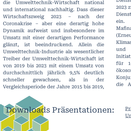
Diens
die Umwelttechnik-Wirtschaft national
2023 
und international nachhaltig. Dass dieser
Diens
Wirtschaftszweig 2023 – nach der
ein. 
Coronakrise – aber eine derartig hohe
Maß
Dynamik aufweist und insbesondere im
(Erne
Umsatz mit einer derartigen Performance
Klima
glänzt, ist beeindruckend. Allein die
und T
Umwelttechnik-Industrie als wesentlicher
Initia
Treiber der Umwelttechnik-Wirtschaft ist
für 1
von 2019 bis 2023 mit einem Umsatz von
öko
durchschnittlich jährlich 9,5% deutlich
Konju
schneller gewachsen, als in der
die 
Vergleichsperiode der Jahre 2015 bis 2019,
Downloads Präsentationen:
Pr
Um