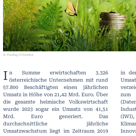
© Pixabay/Orlandow
I
n Summe erwirtschaften 3.326
in de
österreichische Unternehmen mit rund
Umsa
57.800 Beschäftigten einen jährlichen
verze
Umsatz in Höhe von 21,42 Mrd. Euro. Über
zum 
die gesamte heimische Volkswirtschaft
(Da
wurde 2023 sogar ein Umsatz von 41,51
Indus
Mrd. Euro generiert. Das
(IWI)
durchschnittliche jährliche
Klima
Umsatzwachstum liegt im Zeitraum 2019
Innov