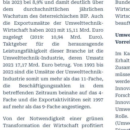
bis 2023 bei 8,9% und damit deutlich über
Bund
dem durchschnittlichen jährlichen
Wirt
Wachstum des österreichischen BIP. Auch
Wirts
die Exportumsätze der Umwelttechnik-
beauf
Wirtschaft haben 2023 mit 15,11 Mrd. Euro
Umwel
zugelegt (2019: 10,94 Mrd. Euro).
Vorre
Taktgeber für die herausragende
Leistungsfähigkeit dieser Branche ist die
Im Ka
Umwelttechnik-Industrie, deren Umsatz
Erha
2023 17,17 Mrd. Euro betrug. Von 1993 bis
Zusam
2023 sind die Umsätze der Umwelttechnik-
müss
Industrie somit um mehr als das 11-Fache,
werd
die Beschäftigungszahlen in dem
Innov
betreffenden Zeitraum beinahe auf das 4-
Forsc
Fache und die Exportaktivitäten seit 1997
Innov
auf mehr als das 9-Fache angestiegen.
Umwel
Roll
Von der Notwendigkeit einer grünen
(Umw
Transformation der Wirtschaft profitiert