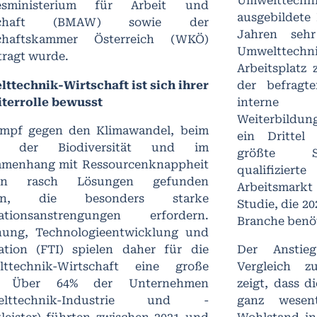
Umwelttechn
esministerium für Arbeit und
ausgebildete
schaft (BMAW) sowie der
Jahren seh
chaftskammer Österreich (WKÖ)
Umwelttec
tragt wurde.
Arbeitsplatz 
ttechnik-Wirtschaft ist sich ihrer
der befragt
iterrolle bewusst
inter
Weiterbildu
mpf gegen den Klimawandel, beim
ein Drittel
lt der Biodiversität und im
größte Sc
menhang mit Ressourcenknappheit
qualifizi
en rasch Lösungen gefunden
Arbeitsmarkt
en, die besonders starke
Studie, die 20
ationsanstrengungen erfordern.
Branche benöt
hung, Technologieentwicklung und
ation (FTI) spielen daher für die
Der Anstie
ttechnik-Wirtschaft eine große
Vergleich z
e. Über 64% der Unternehmen
zeigt, dass d
elttechnik-Industrie und -
ganz wesen