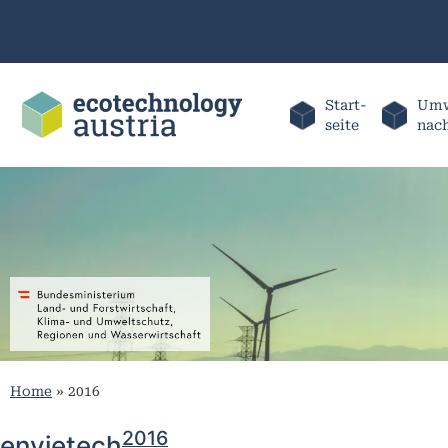
Start-
Umw
seite
nac
Home
»
2016
2016
envietech