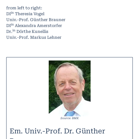
from left to right:
in
DI
Theresia Vogel
Univ.-Prof. Günther Brauner
in
DI
Alexandra Amerstorfer
in
Dr.
Dörthe Kunellis
Univ.-Prof. Markus Lehner
Source: BMK
Em. Univ.-Prof. Dr. Günther